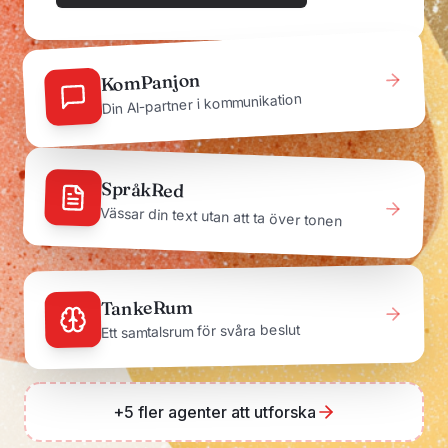
KomPanjon
Din AI-partner i kommunikation
SpråkRed
Vässar din text utan att ta över tonen
TankeRum
Ett samtalsrum för svåra beslut
+5 fler agenter att utforska